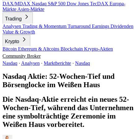
DAX/MDAX
Nasdaq
S&P 500
Dow Jones
TecDAX
Europa-
Märkte
Asien-Märkte
Trading
Analysen
Trading & Momentum
Turnaround
Earnings
Dividenden
Value & Growth
Krypto
Bitcoin
Ethereum & Altcoins
Blockchain
Krypto-Aktien
Community
Broker
Nasdaq
·
Analysen
·
Marktberichte
·
Nasdaq
Nasdaq Aktie: 52-Wochen-Tief und
Börsenglocke im Weißen Haus
Die Nasdaq-Aktie erreicht ein neues 52-
Wochen-Tief, während das Unternehmen
eine symbolträchtige Zeremonie im
Weißen Haus vorbereitet.