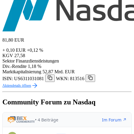
81,80
EUR
+ 0,10 EUR
+0,12 %
KGV
27,58
Sektor
Finanzdienstleistungen
Div.-Rendite
1,18 %
Marktkapitalisierung
52,87 Mrd. EUR
ISIN: US6311031081
WKN: 813516
Aktiendetails öffnen
Community Forum zu Nasdaq