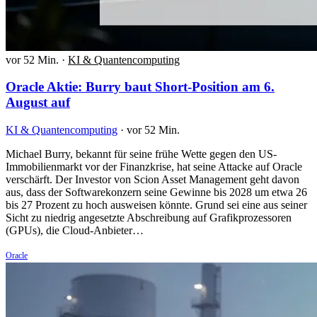
vor 52 Min.
·
KI & Quantencomputing
Oracle Aktie: Burry baut Short-Position am 6.
August auf
KI & Quantencomputing
·
vor 52 Min.
Michael Burry, bekannt für seine frühe Wette gegen den US-
Immobilienmarkt vor der Finanzkrise, hat seine Attacke auf Oracle
verschärft. Der Investor von Scion Asset Management geht davon
aus, dass der Softwarekonzern seine Gewinne bis 2028 um etwa 26
bis 27 Prozent zu hoch ausweisen könnte. Grund sei eine aus seiner
Sicht zu niedrig angesetzte Abschreibung auf Grafikprozessoren
(GPUs), die Cloud-Anbieter…
Oracle