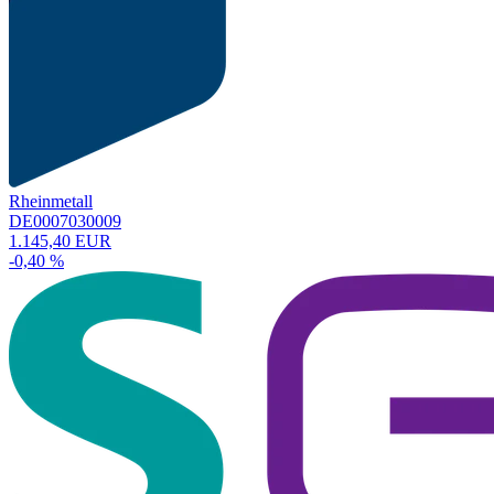
Rheinmetall
DE0007030009
1.145,40 EUR
-0,40 %