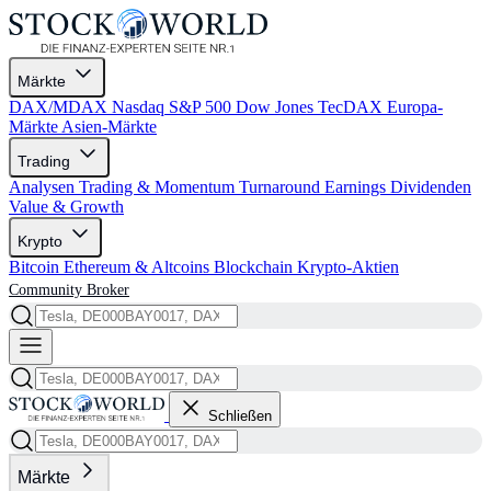
Märkte
DAX/MDAX
Nasdaq
S&P 500
Dow Jones
TecDAX
Europa-
Märkte
Asien-Märkte
Trading
Analysen
Trading & Momentum
Turnaround
Earnings
Dividenden
Value & Growth
Krypto
Bitcoin
Ethereum & Altcoins
Blockchain
Krypto-Aktien
Community
Broker
Schließen
Märkte