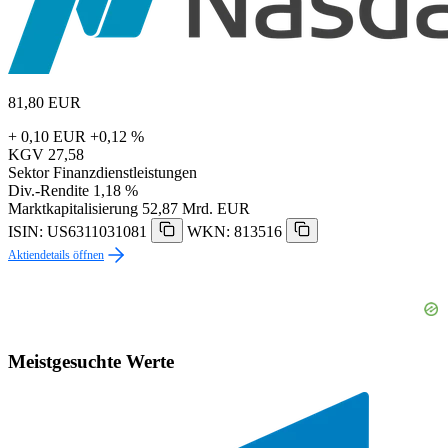
81,80
EUR
+ 0,10 EUR
+0,12 %
KGV
27,58
Sektor
Finanzdienstleistungen
Div.-Rendite
1,18 %
Marktkapitalisierung
52,87 Mrd. EUR
ISIN: US6311031081
WKN: 813516
Aktiendetails öffnen
Meistgesuchte Werte