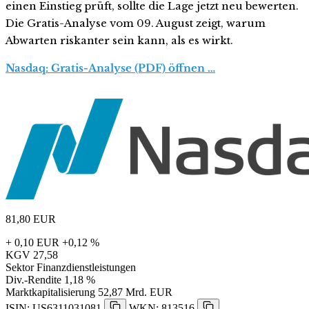
einen Einstieg prüft, sollte die Lage jetzt neu bewerten.
Die Gratis-Analyse vom 09. August zeigt, warum
Abwarten riskanter sein kann, als es wirkt.
Nasdaq: Gratis-Analyse (PDF) öffnen …
81,80
EUR
+ 0,10 EUR
+0,12 %
KGV
27,58
Sektor
Finanzdienstleistungen
Div.-Rendite
1,18 %
Marktkapitalisierung
52,87 Mrd. EUR
ISIN: US6311031081
WKN: 813516