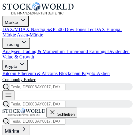
Märkte
DAX/MDAX
Nasdaq
S&P 500
Dow Jones
TecDAX
Europa-
Märkte
Asien-Märkte
Trading
Analysen
Trading & Momentum
Turnaround
Earnings
Dividenden
Value & Growth
Krypto
Bitcoin
Ethereum & Altcoins
Blockchain
Krypto-Aktien
Community
Broker
Schließen
Märkte