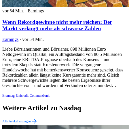
vor 54 Min.
·
Earnings
Wenn Rekordgewinne nicht mehr reichen: Der
Markt verlangt mehr als schwarze Zahlen
Earnings
·
vor 54 Min.
Liebe Börsianerinnen und Börsianer, 898 Millionen Euro
Nettogewinn im Quartal, ein Auftragsbestand von 80,5 Milliarden
Euro, eine EBITDA-Prognose oberhalb des Konsens – und
trotzdem Skepsis statt Kursfeuerwerk. Die vergangene
Handelswoche hat mit bemerkenswerter Konsequenz gezeigt, dass
Rekordzahlen allein längst keine Kursgarantie mehr sind. Gleich
mehrere Schwergewichte legten die besten Ergebnisse ihrer
Geschichte vor – und wurden mit Verkäufen oder zumindest…
Brenntag
Unicredit
Commerzbank
Weitere Artikel zu Nasdaq
Alle Artikel anzeigen