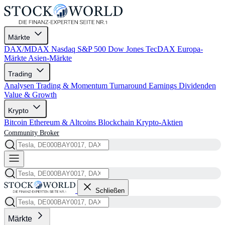
Märkte
DAX/MDAX
Nasdaq
S&P 500
Dow Jones
TecDAX
Europa-
Märkte
Asien-Märkte
Trading
Analysen
Trading & Momentum
Turnaround
Earnings
Dividenden
Value & Growth
Krypto
Bitcoin
Ethereum & Altcoins
Blockchain
Krypto-Aktien
Community
Broker
Schließen
Märkte