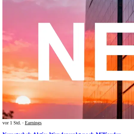
vor 1 Std.
·
Earnings