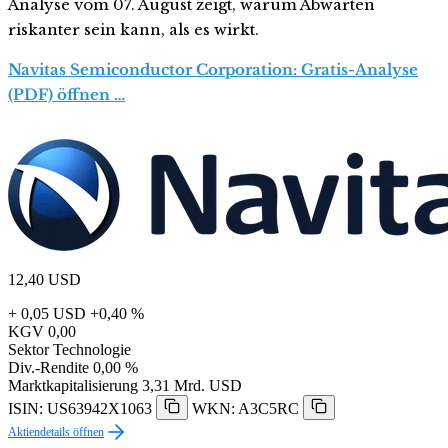
Analyse vom 07. August zeigt, warum Abwarten
riskanter sein kann, als es wirkt.
Navitas Semiconductor Corporation: Gratis-Analyse
(PDF) öffnen …
12,40
USD
+ 0,05 USD
+0,40 %
KGV
0,00
Sektor
Technologie
Div.-Rendite
0,00 %
Marktkapitalisierung
3,31 Mrd. USD
ISIN: US63942X1063
WKN: A3C5RC
Aktiendetails öffnen