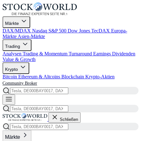
Märkte
DAX/MDAX
Nasdaq
S&P 500
Dow Jones
TecDAX
Europa-
Märkte
Asien-Märkte
Trading
Analysen
Trading & Momentum
Turnaround
Earnings
Dividenden
Value & Growth
Krypto
Bitcoin
Ethereum & Altcoins
Blockchain
Krypto-Aktien
Community
Broker
Schließen
Märkte