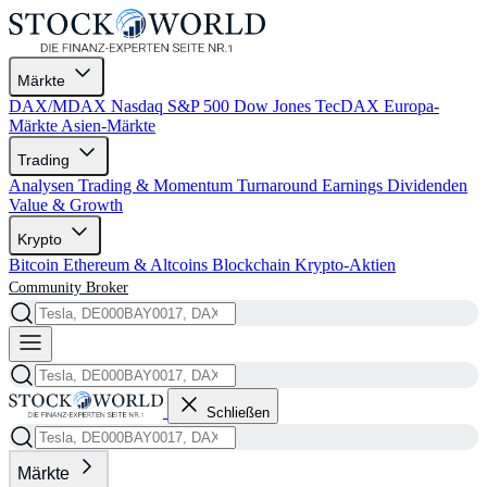
Märkte
DAX/MDAX
Nasdaq
S&P 500
Dow Jones
TecDAX
Europa-
Märkte
Asien-Märkte
Trading
Analysen
Trading & Momentum
Turnaround
Earnings
Dividenden
Value & Growth
Krypto
Bitcoin
Ethereum & Altcoins
Blockchain
Krypto-Aktien
Community
Broker
Schließen
Märkte