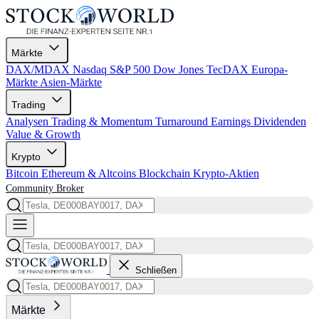
Märkte
DAX/MDAX
Nasdaq
S&P 500
Dow Jones
TecDAX
Europa-
Märkte
Asien-Märkte
Trading
Analysen
Trading & Momentum
Turnaround
Earnings
Dividenden
Value & Growth
Krypto
Bitcoin
Ethereum & Altcoins
Blockchain
Krypto-Aktien
Community
Broker
Schließen
Märkte