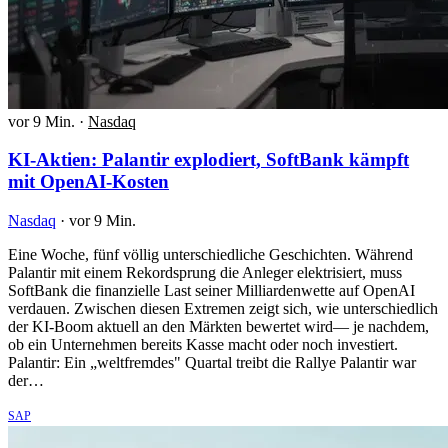
vor 9 Min.
·
Nasdaq
KI-Aktien: Palantir explodiert, SoftBank kämpft
mit OpenAI-Kosten
Nasdaq
·
vor 9 Min.
Eine Woche, fünf völlig unterschiedliche Geschichten. Während
Palantir mit einem Rekordsprung die Anleger elektrisiert, muss
SoftBank die finanzielle Last seiner Milliardenwette auf OpenAI
verdauen. Zwischen diesen Extremen zeigt sich, wie unterschiedlich
der KI-Boom aktuell an den Märkten bewertet wird— je nachdem,
ob ein Unternehmen bereits Kasse macht oder noch investiert.
Palantir: Ein „weltfremdes" Quartal treibt die Rallye Palantir war
der…
SAP