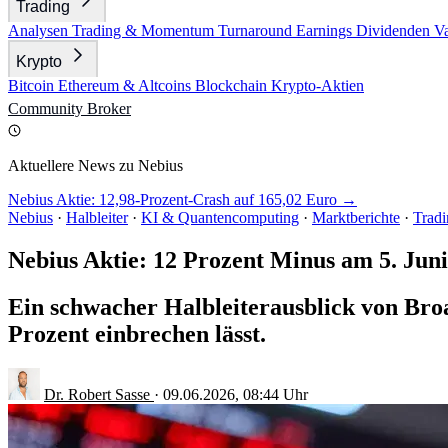
Trading
Analysen
Trading & Momentum
Turnaround
Earnings
Dividenden
V
Krypto
Bitcoin
Ethereum & Altcoins
Blockchain
Krypto-Aktien
Community
Broker
Aktuellere News zu Nebius
Nebius Aktie: 12,98-Prozent-Crash auf 165,02 Euro →
Nebius
·
Halbleiter
·
KI & Quantencomputing
·
Marktberichte
·
Trad
Nebius Aktie: 12 Prozent Minus am 5. Juni
Ein schwacher Halbleiterausblick von Bro
Prozent einbrechen lässt.
Dr. Robert Sasse
·
09.06.2026, 08:44 Uhr