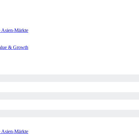
e
Asien-Märkte
alue & Growth
e
Asien-Märkte