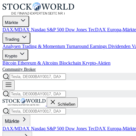
Märkte
DAX/MDAX
Nasdaq
S&P 500
Dow Jones
TecDAX
Europa-Märkt
Trading
Analysen
Trading & Momentum
Turnaround
Earnings
Dividenden
V
Krypto
Bitcoin
Ethereum & Altcoins
Blockchain
Krypto-Aktien
Community
Broker
Schließen
Märkte
DAX/MDAX
Nasdaq
S&P 500
Dow Jones
TecDAX
Europa-Märkt