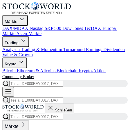
Märkte
DAX/MDAX
Nasdaq
S&P 500
Dow Jones
TecDAX
Europa-
Märkte
Asien-Märkte
Trading
Analysen
Trading & Momentum
Turnaround
Earnings
Dividenden
Value & Growth
Krypto
Bitcoin
Ethereum & Altcoins
Blockchain
Krypto-Aktien
Community
Broker
Schließen
Märkte