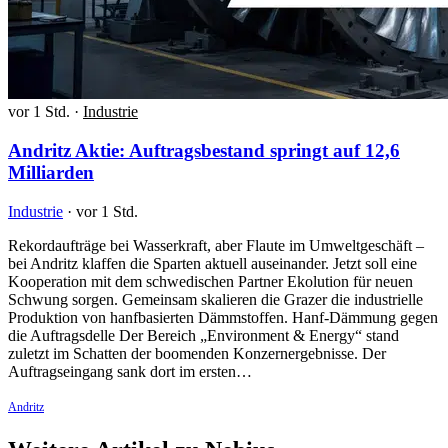
vor 1 Std.
·
Industrie
Andritz Aktie: Auftragsbestand springt auf 12,6
Milliarden
Industrie
·
vor 1 Std.
Rekordaufträge bei Wasserkraft, aber Flaute im Umweltgeschäft –
bei Andritz klaffen die Sparten aktuell auseinander. Jetzt soll eine
Kooperation mit dem schwedischen Partner Ekolution für neuen
Schwung sorgen. Gemeinsam skalieren die Grazer die industrielle
Produktion von hanfbasierten Dämmstoffen. Hanf-Dämmung gegen
die Auftragsdelle Der Bereich „Environment & Energy“ stand
zuletzt im Schatten der boomenden Konzernergebnisse. Der
Auftragseingang sank dort im ersten…
Andritz