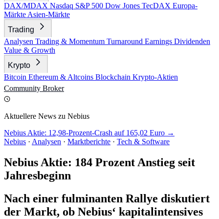
DAX/MDAX
Nasdaq
S&P 500
Dow Jones
TecDAX
Europa-
Märkte
Asien-Märkte
Trading
Analysen
Trading & Momentum
Turnaround
Earnings
Dividenden
Value & Growth
Krypto
Bitcoin
Ethereum & Altcoins
Blockchain
Krypto-Aktien
Community
Broker
Aktuellere News zu Nebius
Nebius Aktie: 12,98-Prozent-Crash auf 165,02 Euro →
Nebius
·
Analysen
·
Marktberichte
·
Tech & Software
Nebius Aktie: 184 Prozent Anstieg seit
Jahresbeginn
Nach einer fulminanten Rallye diskutiert
der Markt, ob Nebius‘ kapitalintensives