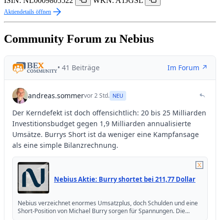
ISIN: NL0009805522
WKN: A1JGSL
Aktiendetails öffnen
Community Forum zu Nebius