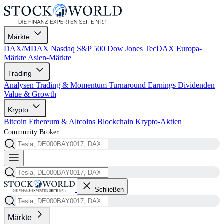
Märkte
DAX/MDAX
Nasdaq
S&P 500
Dow Jones
TecDAX
Europa-
Märkte
Asien-Märkte
Trading
Analysen
Trading & Momentum
Turnaround
Earnings
Dividenden
Value & Growth
Krypto
Bitcoin
Ethereum & Altcoins
Blockchain
Krypto-Aktien
Community
Broker
Schließen
Märkte