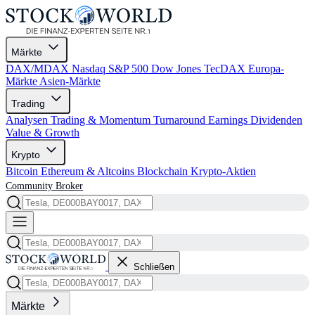
Märkte
DAX/MDAX
Nasdaq
S&P 500
Dow Jones
TecDAX
Europa-
Märkte
Asien-Märkte
Trading
Analysen
Trading & Momentum
Turnaround
Earnings
Dividenden
Value & Growth
Krypto
Bitcoin
Ethereum & Altcoins
Blockchain
Krypto-Aktien
Community
Broker
Schließen
Märkte