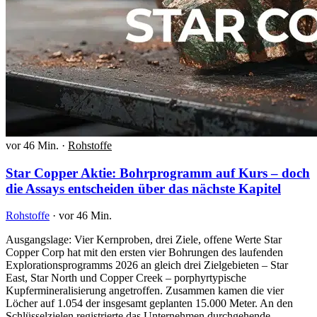
vor 46 Min.
·
Rohstoffe
Star Copper Aktie: Bohrprogramm auf Kurs – doch
die Assays entscheiden über das nächste Kapitel
Rohstoffe
·
vor 46 Min.
Ausgangslage: Vier Kernproben, drei Ziele, offene Werte Star
Copper Corp hat mit den ersten vier Bohrungen des laufenden
Explorationsprogramms 2026 an gleich drei Zielgebieten – Star
East, Star North und Copper Creek – porphyrtypische
Kupfermineralisierung angetroffen. Zusammen kamen die vier
Löcher auf 1.054 der insgesamt geplanten 15.000 Meter. An den
Schlüsselzielen registrierte das Unternehmen durchgehende