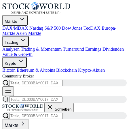
Märkte
DAX/MDAX
Nasdaq
S&P 500
Dow Jones
TecDAX
Europa-
Märkte
Asien-Märkte
Trading
Analysen
Trading & Momentum
Turnaround
Earnings
Dividenden
Value & Growth
Krypto
Bitcoin
Ethereum & Altcoins
Blockchain
Krypto-Aktien
Community
Broker
Schließen
Märkte