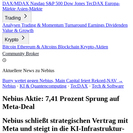
DAX/MDAX
Nasdaq
S&P 500
Dow Jones
TecDAX
Europa-
Märkte
Asien-Märkte
Trading
Analysen
Trading & Momentum
Turnaround
Earnings
Dividenden
Value & Growth
Krypto
Bitcoin
Ethereum & Altcoins
Blockchain
Krypto-Aktien
Community
Broker
Aktuellere News zu Nebius
Burry wettet gegen Nebius, Main Capital feiert Rekord-NAV →
Nebius
·
KI & Quantencomputing
·
TecDAX
·
Tech & Software
Nebius Aktie: 7,41 Prozent Sprung auf
Meta-Deal
Nebius schließt strategischen Vertrag mit
Meta und steigt in die KI-Infrastruktur-