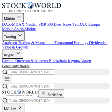
Märkte
DAX/MDAX
Nasdaq
S&P 500
Dow Jones
TecDAX
Europa-
Märkte
Asien-Märkte
Trading
Analysen
Trading & Momentum
Turnaround
Earnings
Dividenden
Value & Growth
Krypto
Bitcoin
Ethereum & Altcoins
Blockchain
Krypto-Aktien
Community
Broker
Schließen
Märkte