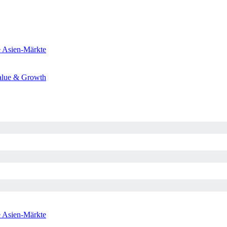
e
Asien-Märkte
alue & Growth
e
Asien-Märkte