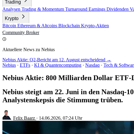
Trading
Analysen
Trading & Momentum
Turnaround
Earnings
Dividenden
V
Krypto
Bitcoin
Ethereum & Altcoins
Blockchain
Krypto-Aktien
Community
Broker
Aktuellere News zu Nebius
Nebius Aktie: Q2-Bericht am 12. August entscheidend →
Nebius
·
ETFs
·
KI & Quantencomputing
·
Nasdaq
·
Tech & Softwar
Nebius Aktie: 800 Milliarden Dollar ETF
Nebius steigt am 22. Juni in den Nasdaq-1
Analystenskepsis die Stimmung trüben.
Felix Baarz
·
14.06.2026, 07:24 Uhr