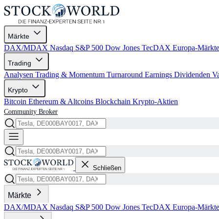
Märkte
DAX/MDAX
Nasdaq
S&P 500
Dow Jones
TecDAX
Europa-Märkt
Trading
Analysen
Trading & Momentum
Turnaround
Earnings
Dividenden
V
Krypto
Bitcoin
Ethereum & Altcoins
Blockchain
Krypto-Aktien
Community
Broker
Schließen
Märkte
DAX/MDAX
Nasdaq
S&P 500
Dow Jones
TecDAX
Europa-Märkt