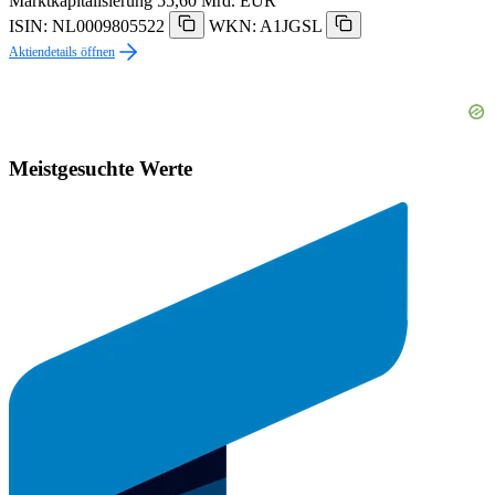
Marktkapitalisierung
55,60 Mrd. EUR
ISIN: NL0009805522
WKN: A1JGSL
Aktiendetails öffnen
Meistgesuchte Werte