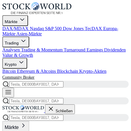
Märkte
DAX/MDAX
Nasdaq
S&P 500
Dow Jones
TecDAX
Europa-
Märkte
Asien-Märkte
Trading
Analysen
Trading & Momentum
Turnaround
Earnings
Dividenden
Value & Growth
Krypto
Bitcoin
Ethereum & Altcoins
Blockchain
Krypto-Aktien
Community
Broker
Schließen
Märkte