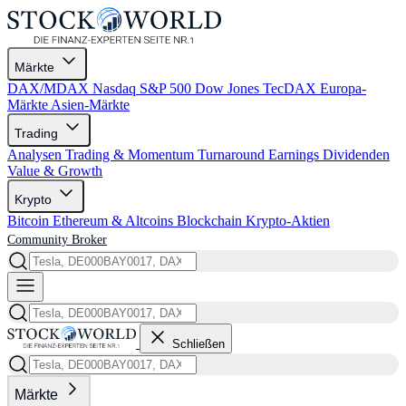
Märkte
DAX/MDAX
Nasdaq
S&P 500
Dow Jones
TecDAX
Europa-
Märkte
Asien-Märkte
Trading
Analysen
Trading & Momentum
Turnaround
Earnings
Dividenden
Value & Growth
Krypto
Bitcoin
Ethereum & Altcoins
Blockchain
Krypto-Aktien
Community
Broker
Schließen
Märkte