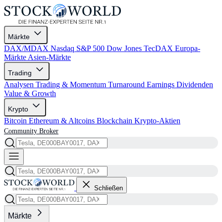
Märkte
DAX/MDAX
Nasdaq
S&P 500
Dow Jones
TecDAX
Europa-
Märkte
Asien-Märkte
Trading
Analysen
Trading & Momentum
Turnaround
Earnings
Dividenden
Value & Growth
Krypto
Bitcoin
Ethereum & Altcoins
Blockchain
Krypto-Aktien
Community
Broker
Schließen
Märkte