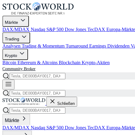
Märkte
DAX/MDAX
Nasdaq
S&P 500
Dow Jones
TecDAX
Europa-Märkt
Trading
Analysen
Trading & Momentum
Turnaround
Earnings
Dividenden
V
Krypto
Bitcoin
Ethereum & Altcoins
Blockchain
Krypto-Aktien
Community
Broker
Schließen
Märkte
DAX/MDAX
Nasdaq
S&P 500
Dow Jones
TecDAX
Europa-Märkt