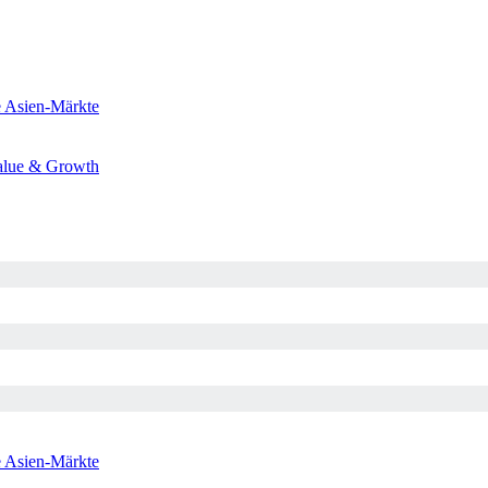
e
Asien-Märkte
alue & Growth
e
Asien-Märkte