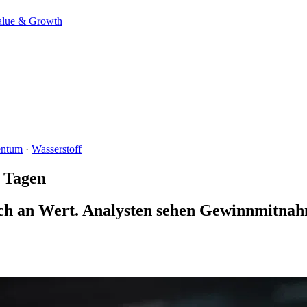
alue & Growth
entum
·
Wasserstoff
n Tagen
ich an Wert. Analysten sehen Gewinnmitnah