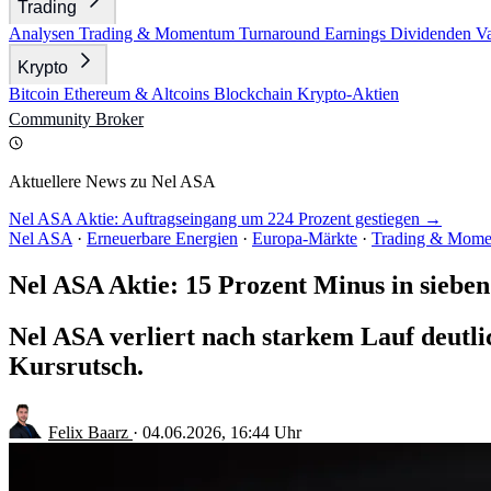
Trading
Analysen
Trading & Momentum
Turnaround
Earnings
Dividenden
V
Krypto
Bitcoin
Ethereum & Altcoins
Blockchain
Krypto-Aktien
Community
Broker
Aktuellere News zu Nel ASA
Nel ASA Aktie: Auftragseingang um 224 Prozent gestiegen →
Nel ASA
·
Erneuerbare Energien
·
Europa-Märkte
·
Trading & Mom
Nel ASA Aktie: 15 Prozent Minus in siebe
Nel ASA verliert nach starkem Lauf deutl
Kursrutsch.
Felix Baarz
·
04.06.2026, 16:44 Uhr