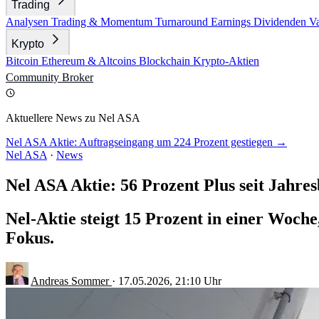
Trading
Analysen
Trading & Momentum
Turnaround
Earnings
Dividenden
V
Krypto
Bitcoin
Ethereum & Altcoins
Blockchain
Krypto-Aktien
Community
Broker
Aktuellere News zu Nel ASA
Nel ASA Aktie: Auftragseingang um 224 Prozent gestiegen →
Nel ASA
·
News
Nel ASA Aktie: 56 Prozent Plus seit Jahre
Nel-Aktie steigt 15 Prozent in einer Woch
Fokus.
Andreas Sommer
·
17.05.2026, 21:10 Uhr