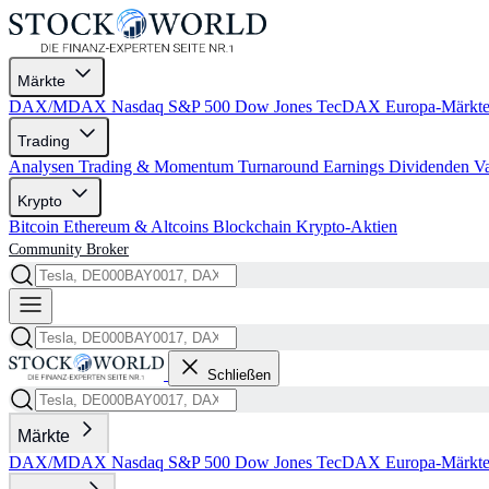
Märkte
DAX/MDAX
Nasdaq
S&P 500
Dow Jones
TecDAX
Europa-Märkt
Trading
Analysen
Trading & Momentum
Turnaround
Earnings
Dividenden
V
Krypto
Bitcoin
Ethereum & Altcoins
Blockchain
Krypto-Aktien
Community
Broker
Schließen
Märkte
DAX/MDAX
Nasdaq
S&P 500
Dow Jones
TecDAX
Europa-Märkt