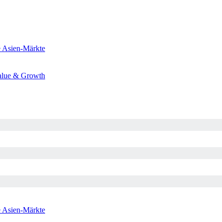
e
Asien-Märkte
alue & Growth
e
Asien-Märkte