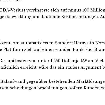
 EBITDA-Verlust verringerte sich auf minus 100 Mil
ojektabwicklung und laufende Kostensenkungen. Auc
Akzent: Am automatisierten Standort Herøya in Nor
e Plattform zielt auf einen wunden Punkt der Branc
Gesamtkosten von unter 1.450 Dollar je kW an. Viel
tsächlich erreicht, wäre das ein starkes Argument 
apitalaufwand gegenüber bestehenden Marktlösungen
nsentscheidungen beschleunigen, sofern Kunden wie