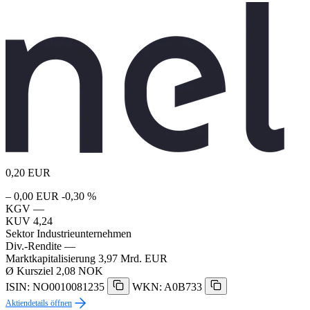
0,20
EUR
– 0,00 EUR
-0,30 %
KGV
—
KUV
4,24
Sektor
Industrieunternehmen
Div.-Rendite
—
Marktkapitalisierung
3,97 Mrd. EUR
Ø Kursziel
2,08 NOK
ISIN: NO0010081235
WKN: A0B733
Aktiendetails öffnen