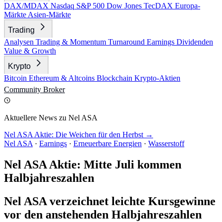
DAX/MDAX
Nasdaq
S&P 500
Dow Jones
TecDAX
Europa-
Märkte
Asien-Märkte
Trading
Analysen
Trading & Momentum
Turnaround
Earnings
Dividenden
Value & Growth
Krypto
Bitcoin
Ethereum & Altcoins
Blockchain
Krypto-Aktien
Community
Broker
Aktuellere News zu Nel ASA
Nel ASA Aktie: Die Weichen für den Herbst →
Nel ASA
·
Earnings
·
Erneuerbare Energien
·
Wasserstoff
Nel ASA Aktie: Mitte Juli kommen
Halbjahreszahlen
Nel ASA verzeichnet leichte Kursgewinne
vor den anstehenden Halbjahreszahlen