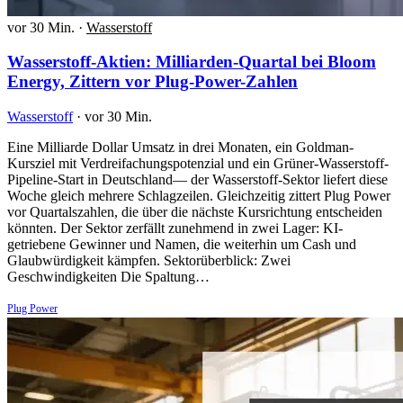
vor 30 Min.
·
Wasserstoff
Wasserstoff-Aktien: Milliarden-Quartal bei Bloom
Energy, Zittern vor Plug-Power-Zahlen
Wasserstoff
·
vor 30 Min.
Eine Milliarde Dollar Umsatz in drei Monaten, ein Goldman-
Kursziel mit Verdreifachungspotenzial und ein Grüner-Wasserstoff-
Pipeline-Start in Deutschland— der Wasserstoff-Sektor liefert diese
Woche gleich mehrere Schlagzeilen. Gleichzeitig zittert Plug Power
vor Quartalszahlen, die über die nächste Kursrichtung entscheiden
könnten. Der Sektor zerfällt zunehmend in zwei Lager: KI-
getriebene Gewinner und Namen, die weiterhin um Cash und
Glaubwürdigkeit kämpfen. Sektorüberblick: Zwei
Geschwindigkeiten Die Spaltung…
Plug Power