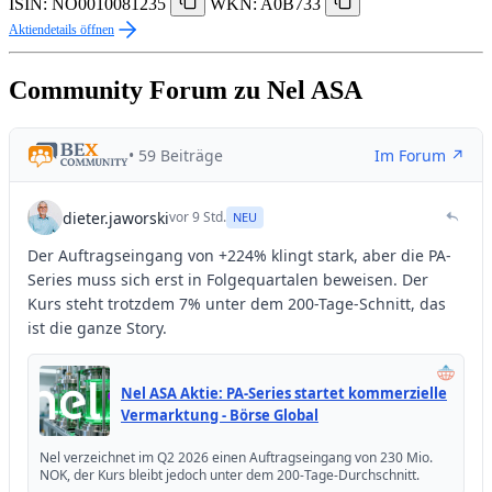
ISIN: NO0010081235
WKN: A0B733
Aktiendetails öffnen
Community Forum zu Nel ASA