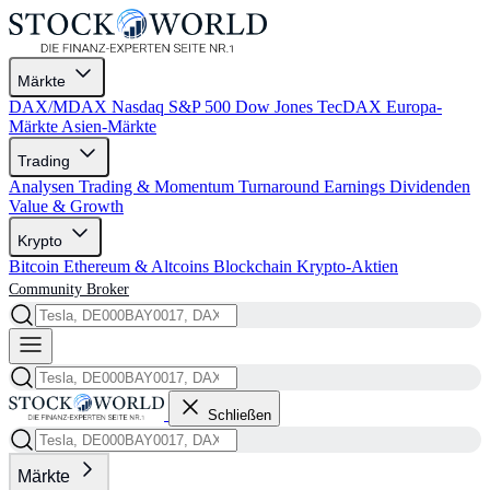
Märkte
DAX/MDAX
Nasdaq
S&P 500
Dow Jones
TecDAX
Europa-
Märkte
Asien-Märkte
Trading
Analysen
Trading & Momentum
Turnaround
Earnings
Dividenden
Value & Growth
Krypto
Bitcoin
Ethereum & Altcoins
Blockchain
Krypto-Aktien
Community
Broker
Schließen
Märkte