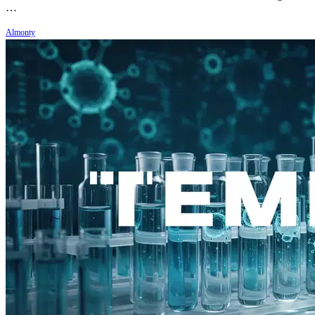
…
Almonty