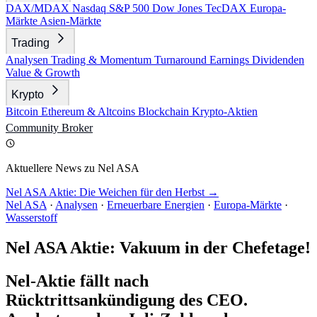
DAX/MDAX
Nasdaq
S&P 500
Dow Jones
TecDAX
Europa-
Märkte
Asien-Märkte
Trading
Analysen
Trading & Momentum
Turnaround
Earnings
Dividenden
Value & Growth
Krypto
Bitcoin
Ethereum & Altcoins
Blockchain
Krypto-Aktien
Community
Broker
Aktuellere News zu Nel ASA
Nel ASA Aktie: Die Weichen für den Herbst →
Nel ASA
·
Analysen
·
Erneuerbare Energien
·
Europa-Märkte
·
Wasserstoff
Nel ASA Aktie: Vakuum in der Chefetage!
Nel-Aktie fällt nach
Rücktrittsankündigung des CEO.