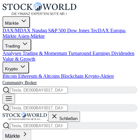
Märkte
DAX/MDAX
Nasdaq
S&P 500
Dow Jones
TecDAX
Europa-
Märkte
Asien-Märkte
Trading
Analysen
Trading & Momentum
Turnaround
Earnings
Dividenden
Value & Growth
Krypto
Bitcoin
Ethereum & Altcoins
Blockchain
Krypto-Aktien
Community
Broker
Schließen
Märkte