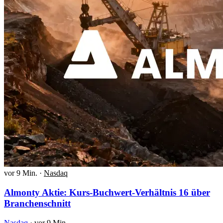
vor 9 Min.
·
Nasdaq
Almonty Aktie: Kurs-Buchwert-Verhältnis 16 über
Branchenschnitt
Nasdaq
·
vor 9 Min.