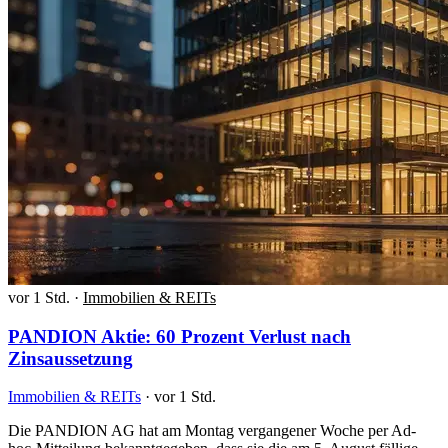
vor 1 Std.
·
Immobilien & REITs
PANDION Aktie: 60 Prozent Verlust nach
Zinsaussetzung
Immobilien & REITs
·
vor 1 Std.
Die PANDION AG hat am Montag vergangener Woche per Ad-