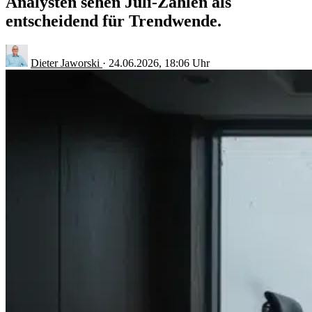
Analysten sehen Juli-Zahlen als
entscheidend für Trendwende.
Dieter Jaworski
·
24.06.2026, 18:06 Uhr