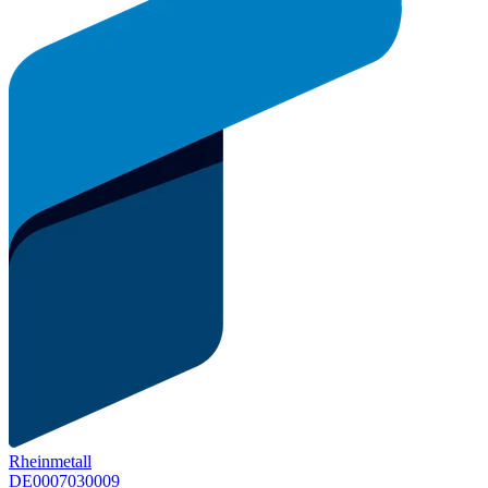
Rheinmetall
DE0007030009