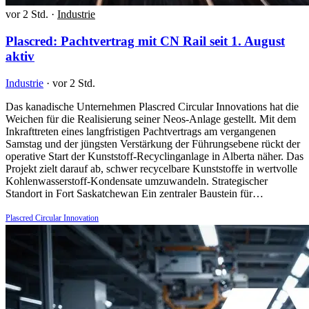
vor 2 Std.
·
Industrie
Plascred: Pachtvertrag mit CN Rail seit 1. August
aktiv
Industrie
·
vor 2 Std.
Das kanadische Unternehmen Plascred Circular Innovations hat die
Weichen für die Realisierung seiner Neos-Anlage gestellt. Mit dem
Inkrafttreten eines langfristigen Pachtvertrags am vergangenen
Samstag und der jüngsten Verstärkung der Führungsebene rückt der
operative Start der Kunststoff-Recyclinganlage in Alberta näher. Das
Projekt zielt darauf ab, schwer recycelbare Kunststoffe in wertvolle
Kohlenwasserstoff-Kondensate umzuwandeln. Strategischer
Standort in Fort Saskatchewan Ein zentraler Baustein für…
Plascred Circular Innovation