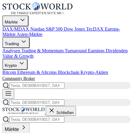
Märkte
DAX/MDAX
Nasdaq
S&P 500
Dow Jones
TecDAX
Europa-
Märkte
Asien-Märkte
Trading
Analysen
Trading & Momentum
Turnaround
Earnings
Dividenden
Value & Growth
Krypto
Bitcoin
Ethereum & Altcoins
Blockchain
Krypto-Aktien
Community
Broker
Schließen
Märkte