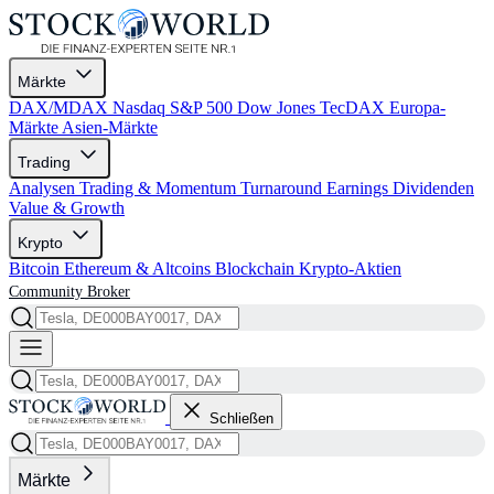
Märkte
DAX/MDAX
Nasdaq
S&P 500
Dow Jones
TecDAX
Europa-
Märkte
Asien-Märkte
Trading
Analysen
Trading & Momentum
Turnaround
Earnings
Dividenden
Value & Growth
Krypto
Bitcoin
Ethereum & Altcoins
Blockchain
Krypto-Aktien
Community
Broker
Schließen
Märkte