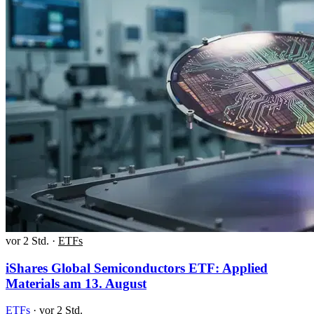
vor 2 Std.
·
ETFs
iShares Global Semiconductors ETF: Applied
Materials am 13. August
ETFs
·
vor 2 Std.