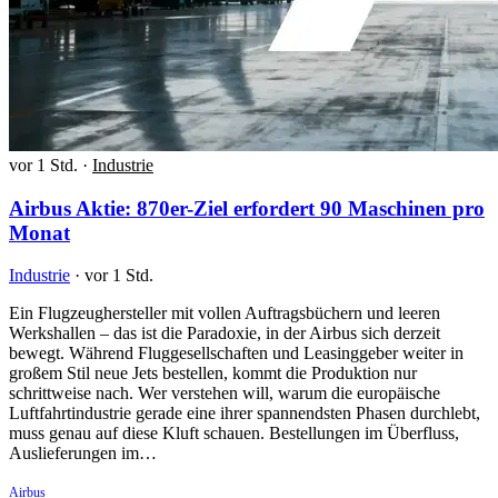
vor 1 Std.
·
Industrie
Airbus Aktie: 870er-Ziel erfordert 90 Maschinen pro
Monat
Industrie
·
vor 1 Std.
Ein Flugzeughersteller mit vollen Auftragsbüchern und leeren
Werkshallen – das ist die Paradoxie, in der Airbus sich derzeit
bewegt. Während Fluggesellschaften und Leasinggeber weiter in
großem Stil neue Jets bestellen, kommt die Produktion nur
schrittweise nach. Wer verstehen will, warum die europäische
Luftfahrtindustrie gerade eine ihrer spannendsten Phasen durchlebt,
muss genau auf diese Kluft schauen. Bestellungen im Überfluss,
Auslieferungen im…
Airbus