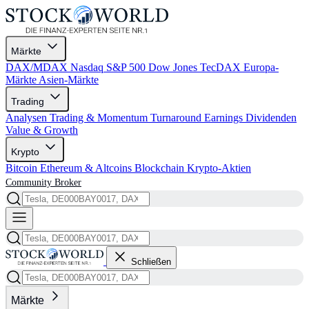
Märkte
DAX/MDAX
Nasdaq
S&P 500
Dow Jones
TecDAX
Europa-
Märkte
Asien-Märkte
Trading
Analysen
Trading & Momentum
Turnaround
Earnings
Dividenden
Value & Growth
Krypto
Bitcoin
Ethereum & Altcoins
Blockchain
Krypto-Aktien
Community
Broker
Schließen
Märkte