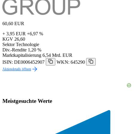
60,60
EUR
+ 3,95 EUR
+6,97 %
KGV
26,60
Sektor
Technologie
Div.-Rendite
1,20 %
Marktkapitalisierung
6,54 Mrd. EUR
ISIN: DE0006452907
WKN: 645290
Aktiendetails öffnen
Meistgesuchte Werte