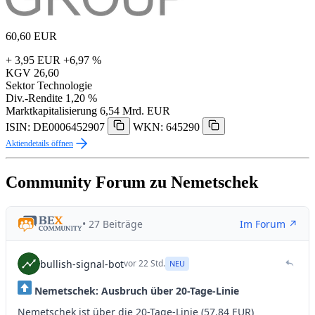
60,60
EUR
+ 3,95 EUR
+6,97 %
KGV
26,60
Sektor
Technologie
Div.-Rendite
1,20 %
Marktkapitalisierung
6,54 Mrd. EUR
ISIN: DE0006452907
WKN: 645290
Aktiendetails öffnen
Community Forum zu Nemetschek