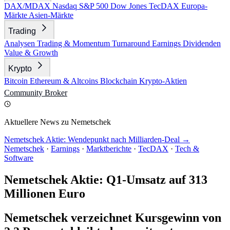
DAX/MDAX
Nasdaq
S&P 500
Dow Jones
TecDAX
Europa-
Märkte
Asien-Märkte
Trading
Analysen
Trading & Momentum
Turnaround
Earnings
Dividenden
Value & Growth
Krypto
Bitcoin
Ethereum & Altcoins
Blockchain
Krypto-Aktien
Community
Broker
Aktuellere News zu Nemetschek
Nemetschek Aktie: Wendepunkt nach Milliarden-Deal →
Nemetschek
·
Earnings
·
Marktberichte
·
TecDAX
·
Tech &
Software
Nemetschek Aktie: Q1-Umsatz auf 313
Millionen Euro
Nemetschek verzeichnet Kursgewinn von