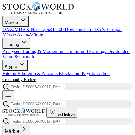
Märkte
DAX/MDAX
Nasdaq
S&P 500
Dow Jones
TecDAX
Europa-
Märkte
Asien-Märkte
Trading
Analysen
Trading & Momentum
Turnaround
Earnings
Dividenden
Value & Growth
Krypto
Bitcoin
Ethereum & Altcoins
Blockchain
Krypto-Aktien
Community
Broker
Schließen
Märkte