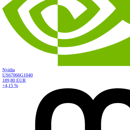
Nvidia
US67066G1040
189,80 EUR
+4,15 %