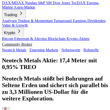
DAX/MDAX
Nasdaq
S&P 500
Dow Jones
TecDAX
Europa-
Märkte
Asien-Märkte
Trading
Analysen
Trading & Momentum
Turnaround
Earnings
Dividenden
Value & Growth
Krypto
Bitcoin
Ethereum & Altcoins
Blockchain
Krypto-Aktien
Community
Broker
Neotech Metals
·
Emerging Markets
·
Nebenwerte
·
Rohstoffe
Neotech Metals Aktie: 17,4 Meter mit
0,95% TREO
Neotech Metals stößt bei Bohrungen auf
Seltene Erden und sichert sich parallel bis
zu 3,3 Millionen US-Dollar für die
weitere Exploration.