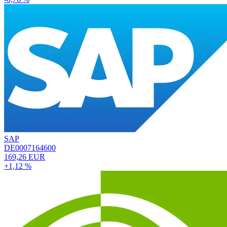
SAP
DE0007164600
169,26 EUR
+1,12 %