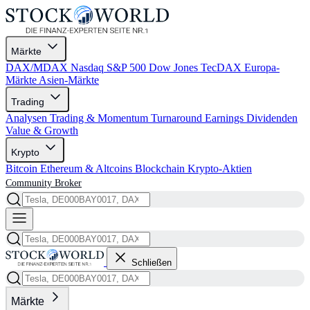
Märkte
DAX/MDAX
Nasdaq
S&P 500
Dow Jones
TecDAX
Europa-
Märkte
Asien-Märkte
Trading
Analysen
Trading & Momentum
Turnaround
Earnings
Dividenden
Value & Growth
Krypto
Bitcoin
Ethereum & Altcoins
Blockchain
Krypto-Aktien
Community
Broker
Schließen
Märkte