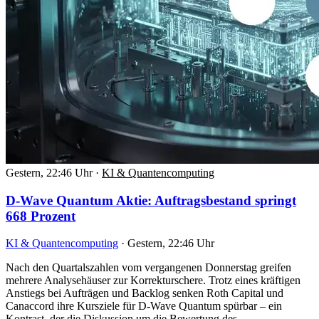
Gestern, 22:46 Uhr
·
KI & Quantencomputing
D-Wave Quantum Aktie: Auftragsbestand springt
668 Prozent
KI & Quantencomputing
·
Gestern, 22:46 Uhr
Nach den Quartalszahlen vom vergangenen Donnerstag greifen
mehrere Analysehäuser zur Korrekturschere. Trotz eines kräftigen
Anstiegs bei Aufträgen und Backlog senken Roth Capital und
Canaccord ihre Kursziele für D-Wave Quantum spürbar – ein
Kontrast, der die Diskussion um die Bewertung des