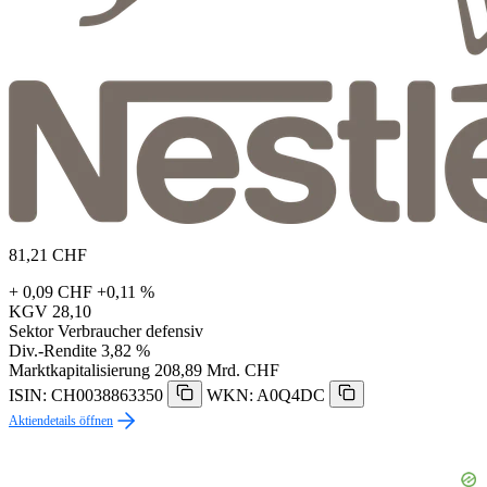
81,21
CHF
+ 0,09 CHF
+0,11 %
KGV
28,10
Sektor
Verbraucher defensiv
Div.-Rendite
3,82 %
Marktkapitalisierung
208,89 Mrd. CHF
ISIN: CH0038863350
WKN: A0Q4DC
Aktiendetails öffnen