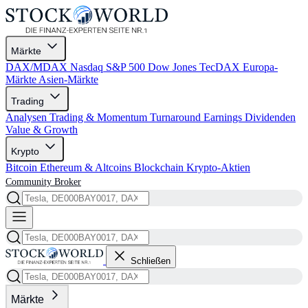
Märkte
DAX/MDAX
Nasdaq
S&P 500
Dow Jones
TecDAX
Europa-
Märkte
Asien-Märkte
Trading
Analysen
Trading & Momentum
Turnaround
Earnings
Dividenden
Value & Growth
Krypto
Bitcoin
Ethereum & Altcoins
Blockchain
Krypto-Aktien
Community
Broker
Schließen
Märkte