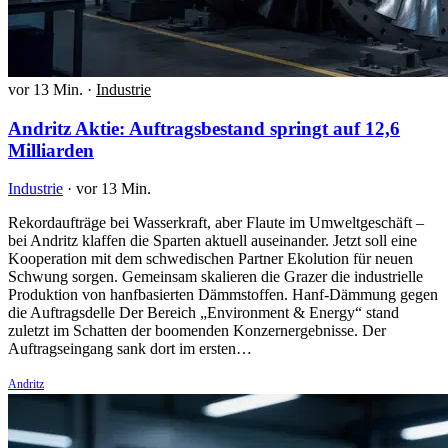
vor 13 Min.
·
Industrie
Andritz Aktie: Auftragsbestand springt auf 12,6
Milliarden
Industrie
·
vor 13 Min.
Rekordaufträge bei Wasserkraft, aber Flaute im Umweltgeschäft –
bei Andritz klaffen die Sparten aktuell auseinander. Jetzt soll eine
Kooperation mit dem schwedischen Partner Ekolution für neuen
Schwung sorgen. Gemeinsam skalieren die Grazer die industrielle
Produktion von hanfbasierten Dämmstoffen. Hanf-Dämmung gegen
die Auftragsdelle Der Bereich „Environment & Energy“ stand
zuletzt im Schatten der boomenden Konzernergebnisse. Der
Auftragseingang sank dort im ersten…
Andritz