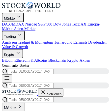
Märkte
DAX/MDAX
Nasdaq
S&P 500
Dow Jones
TecDAX
Europa-
Märkte
Asien-Märkte
Trading
Analysen
Trading & Momentum
Turnaround
Earnings
Dividenden
Value & Growth
Krypto
Bitcoin
Ethereum & Altcoins
Blockchain
Krypto-Aktien
Community
Broker
Schließen
Märkte