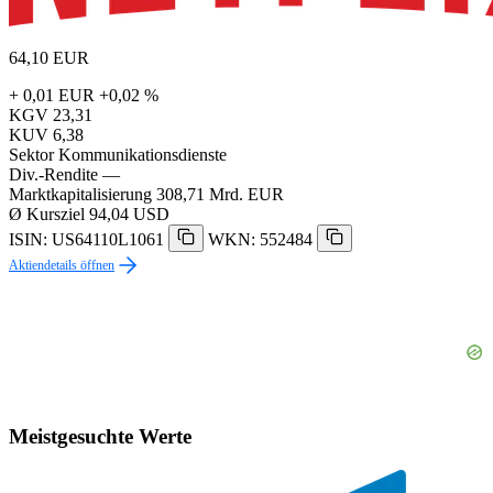
64,10
EUR
+ 0,01 EUR
+0,02 %
KGV
23,31
KUV
6,38
Sektor
Kommunikationsdienste
Div.-Rendite
—
Marktkapitalisierung
308,71 Mrd. EUR
Ø Kursziel
94,04 USD
ISIN: US64110L1061
WKN: 552484
Aktiendetails öffnen
Meistgesuchte Werte