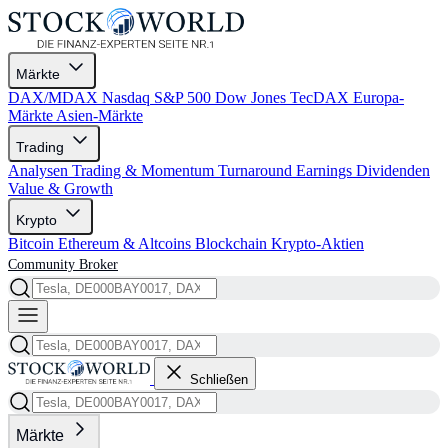
Märkte
DAX/MDAX
Nasdaq
S&P 500
Dow Jones
TecDAX
Europa-
Märkte
Asien-Märkte
Trading
Analysen
Trading & Momentum
Turnaround
Earnings
Dividenden
Value & Growth
Krypto
Bitcoin
Ethereum & Altcoins
Blockchain
Krypto-Aktien
Community
Broker
Schließen
Märkte