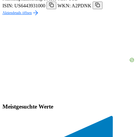
ISIN: US6443931000
WKN: A2PDNK
Aktiendetails öffnen
Meistgesuchte Werte