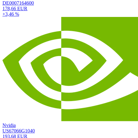
DE0007164600
178,66 EUR
+3,46 %
Nvidia
US67066G1040
193,68 EUR