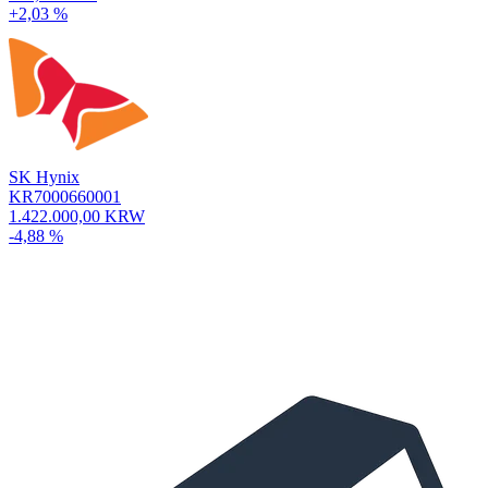
+2,03 %
SK Hynix
KR7000660001
1.422.000,00 KRW
-4,88 %