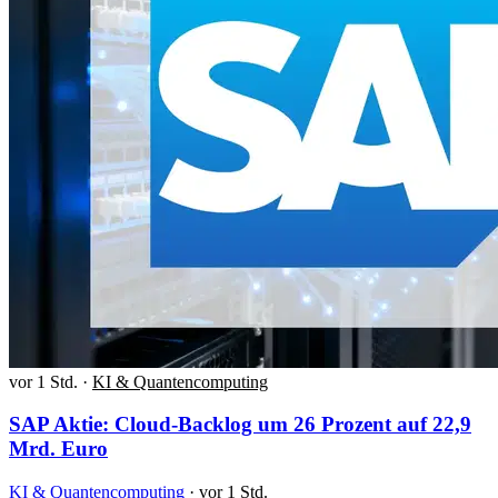
vor 1 Std.
·
KI & Quantencomputing
SAP Aktie: Cloud-Backlog um 26 Prozent auf 22,9
Mrd. Euro
KI & Quantencomputing
·
vor 1 Std.