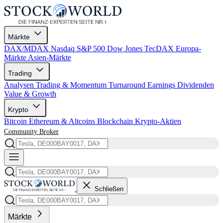
Märkte
DAX/MDAX
Nasdaq
S&P 500
Dow Jones
TecDAX
Europa-
Märkte
Asien-Märkte
Trading
Analysen
Trading & Momentum
Turnaround
Earnings
Dividenden
Value & Growth
Krypto
Bitcoin
Ethereum & Altcoins
Blockchain
Krypto-Aktien
Community
Broker
Schließen
Märkte