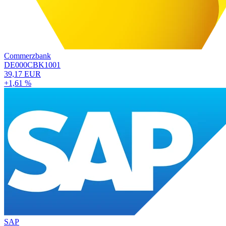
Commerzbank
DE000CBK1001
39,17 EUR
+1,61 %
SAP