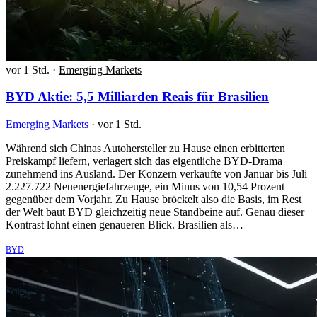
vor 1 Std.
·
Emerging Markets
BYD Aktie: 5,5 Milliarden Reais für Brasilien
Emerging Markets
·
vor 1 Std.
Während sich Chinas Autohersteller zu Hause einen erbitterten
Preiskampf liefern, verlagert sich das eigentliche BYD-Drama
zunehmend ins Ausland. Der Konzern verkaufte von Januar bis Juli
2.227.722 Neuenergiefahrzeuge, ein Minus von 10,54 Prozent
gegenüber dem Vorjahr. Zu Hause bröckelt also die Basis, im Rest
der Welt baut BYD gleichzeitig neue Standbeine auf. Genau dieser
Kontrast lohnt einen genaueren Blick. Brasilien als…
BYD