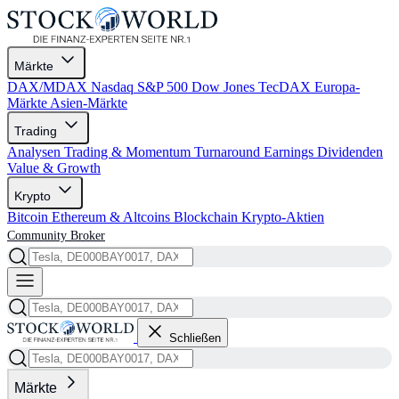
Märkte
DAX/MDAX
Nasdaq
S&P 500
Dow Jones
TecDAX
Europa-
Märkte
Asien-Märkte
Trading
Analysen
Trading & Momentum
Turnaround
Earnings
Dividenden
Value & Growth
Krypto
Bitcoin
Ethereum & Altcoins
Blockchain
Krypto-Aktien
Community
Broker
Schließen
Märkte