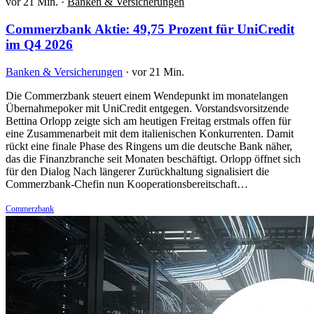
vor 21 Min.
·
Banken & Versicherungen
Commerzbank Aktie: 49,75 Prozent für UniCredit
im Q4 2026
Banken & Versicherungen
·
vor 21 Min.
Die Commerzbank steuert einem Wendepunkt im monatelangen
Übernahmepoker mit UniCredit entgegen. Vorstandsvorsitzende
Bettina Orlopp zeigte sich am heutigen Freitag erstmals offen für
eine Zusammenarbeit mit dem italienischen Konkurrenten. Damit
rückt eine finale Phase des Ringens um die deutsche Bank näher,
das die Finanzbranche seit Monaten beschäftigt. Orlopp öffnet sich
für den Dialog Nach längerer Zurückhaltung signalisiert die
Commerzbank-Chefin nun Kooperationsbereitschaft…
Commerzbank