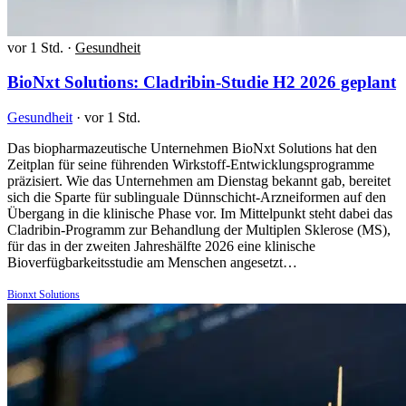
vor 1 Std.
·
Gesundheit
BioNxt Solutions: Cladribin-Studie H2 2026 geplant
Gesundheit
·
vor 1 Std.
Das biopharmazeutische Unternehmen BioNxt Solutions hat den
Zeitplan für seine führenden Wirkstoff-Entwicklungsprogramme
präzisiert. Wie das Unternehmen am Dienstag bekannt gab, bereitet
sich die Sparte für sublinguale Dünnschicht-Arzneiformen auf den
Übergang in die klinische Phase vor. Im Mittelpunkt steht dabei das
Cladribin-Programm zur Behandlung der Multiplen Sklerose (MS),
für das in der zweiten Jahreshälfte 2026 eine klinische
Bioverfügbarkeitsstudie am Menschen angesetzt…
Bionxt Solutions