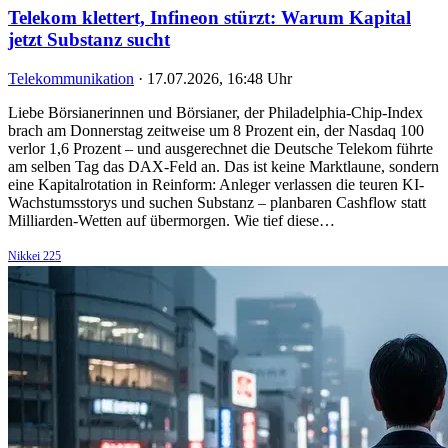
Telekom klettert, Infineon stürzt: Warum Kapital
jetzt Substanz sucht
Telekommunikation
·
17.07.2026, 16:48 Uhr
Liebe Börsianerinnen und Börsianer, der Philadelphia-Chip-Index
brach am Donnerstag zeitweise um 8 Prozent ein, der Nasdaq 100
verlor 1,6 Prozent – und ausgerechnet die Deutsche Telekom führte
am selben Tag das DAX-Feld an. Das ist keine Marktlaune, sondern
eine Kapitalrotation in Reinform: Anleger verlassen die teuren KI-
Wachstumsstorys und suchen Substanz – planbaren Cashflow statt
Milliarden-Wetten auf übermorgen. Wie tief diese…
Nikkei 225