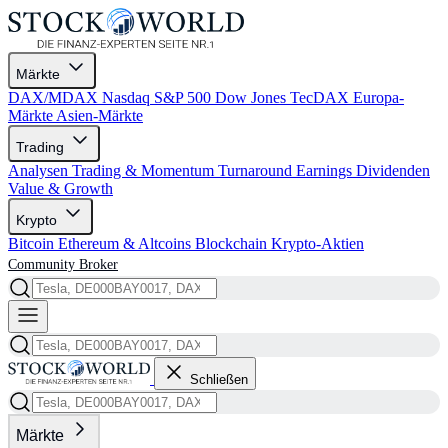
Märkte
DAX/MDAX
Nasdaq
S&P 500
Dow Jones
TecDAX
Europa-
Märkte
Asien-Märkte
Trading
Analysen
Trading & Momentum
Turnaround
Earnings
Dividenden
Value & Growth
Krypto
Bitcoin
Ethereum & Altcoins
Blockchain
Krypto-Aktien
Community
Broker
Schließen
Märkte