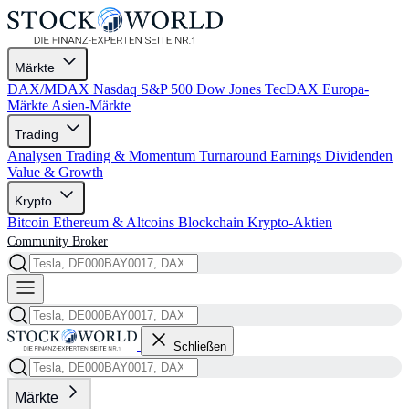
Märkte
DAX/MDAX
Nasdaq
S&P 500
Dow Jones
TecDAX
Europa-
Märkte
Asien-Märkte
Trading
Analysen
Trading & Momentum
Turnaround
Earnings
Dividenden
Value & Growth
Krypto
Bitcoin
Ethereum & Altcoins
Blockchain
Krypto-Aktien
Community
Broker
Schließen
Märkte