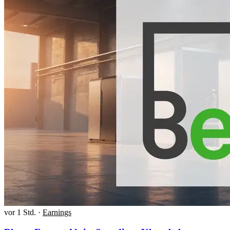
vor 1 Std.
·
Earnings