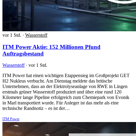
vor 1 Std.
·
Wasserstoff
ITM Power Aktie: 152 Millionen Pfund
Auftragsbestand
Wasserstoff
·
vor 1 Std.
ITM Power hat einen wichtigen Etappensieg im Großprojekt GET
H2 Nukleus verbucht. Am Dienstag meldete das britische
Unternehmen, dass an der Elektrolyseanlage von RWE in Lingen
erstmals grüner Wasserstoff produziert und über eine rund 120
Kilometer lange Pipeline erfolgreich zum Chemiepark von Evonik
in Marl transportiert wurde. Für Anleger ist das mehr als eine
technische Randnotiz – es ist der…
ITM Power