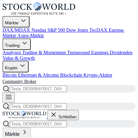
Märkte
DAX/MDAX
Nasdaq
S&P 500
Dow Jones
TecDAX
Europa-
Märkte
Asien-Märkte
Trading
Analysen
Trading & Momentum
Turnaround
Earnings
Dividenden
Value & Growth
Krypto
Bitcoin
Ethereum & Altcoins
Blockchain
Krypto-Aktien
Community
Broker
Schließen
Märkte