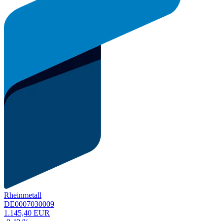
Rheinmetall
DE0007030009
1.145,40 EUR