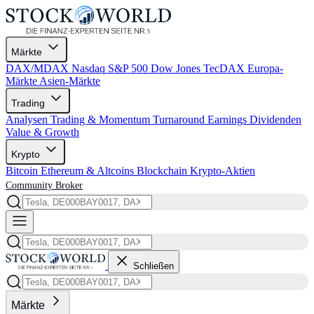
Märkte
DAX/MDAX
Nasdaq
S&P 500
Dow Jones
TecDAX
Europa-
Märkte
Asien-Märkte
Trading
Analysen
Trading & Momentum
Turnaround
Earnings
Dividenden
Value & Growth
Krypto
Bitcoin
Ethereum & Altcoins
Blockchain
Krypto-Aktien
Community
Broker
Schließen
Märkte