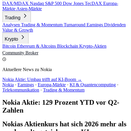
DAX/MDAX
Nasdaq
S&P 500
Dow Jones
TecDAX
Europa-
Märkte
Asien-Märkte
Trading
Analysen
Trading & Momentum
Turnaround
Earnings
Dividenden
Value & Growth
Krypto
Bitcoin
Ethereum & Altcoins
Blockchain
Krypto-Aktien
Community
Broker
Aktuellere News zu Nokia
Nokia Aktie: Umbau trifft auf KI-Boom →
Nokia
·
Earnings
·
Europa-Märkte
·
KI & Quantencomputing
·
Telekommunikation
·
Trading & Momentum
Nokia Aktie: 129 Prozent YTD vor Q2-
Zahlen
Nokias Aktienkurs hat sich 2026 mehr als