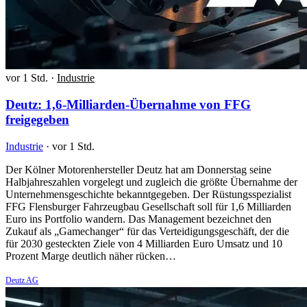
vor 1 Std.
·
Industrie
Deutz: 1,6-Milliarden-Übernahme von FFG
freigegeben
Industrie
·
vor 1 Std.
Der Kölner Motorenhersteller Deutz hat am Donnerstag seine
Halbjahreszahlen vorgelegt und zugleich die größte Übernahme der
Unternehmensgeschichte bekanntgegeben. Der Rüstungsspezialist
FFG Flensburger Fahrzeugbau Gesellschaft soll für 1,6 Milliarden
Euro ins Portfolio wandern. Das Management bezeichnet den
Zukauf als „Gamechanger“ für das Verteidigungsgeschäft, der die
für 2030 gesteckten Ziele von 4 Milliarden Euro Umsatz und 10
Prozent Marge deutlich näher rücken…
Deutz AG