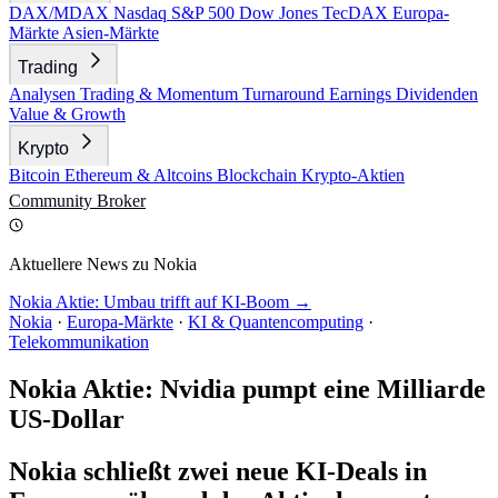
DAX/MDAX
Nasdaq
S&P 500
Dow Jones
TecDAX
Europa-
Märkte
Asien-Märkte
Trading
Analysen
Trading & Momentum
Turnaround
Earnings
Dividenden
Value & Growth
Krypto
Bitcoin
Ethereum & Altcoins
Blockchain
Krypto-Aktien
Community
Broker
Aktuellere News zu Nokia
Nokia Aktie: Umbau trifft auf KI-Boom →
Nokia
·
Europa-Märkte
·
KI & Quantencomputing
·
Telekommunikation
Nokia Aktie: Nvidia pumpt eine Milliarde
US-Dollar
Nokia schließt zwei neue KI-Deals in