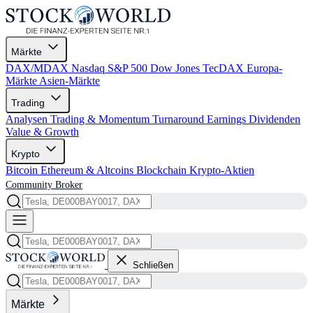
Märkte
DAX/MDAX
Nasdaq
S&P 500
Dow Jones
TecDAX
Europa-
Märkte
Asien-Märkte
Trading
Analysen
Trading & Momentum
Turnaround
Earnings
Dividenden
Value & Growth
Krypto
Bitcoin
Ethereum & Altcoins
Blockchain
Krypto-Aktien
Community
Broker
Schließen
Märkte