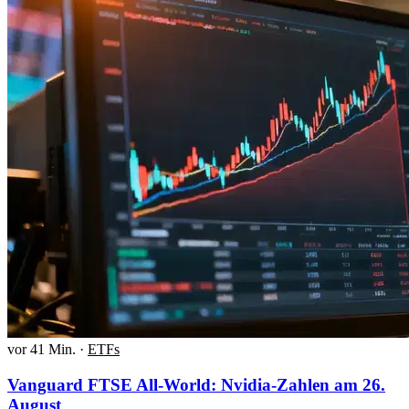
vor 41 Min.
·
ETFs
Vanguard FTSE All-World: Nvidia-Zahlen am 26.
August