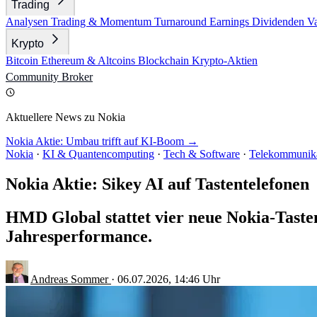
Trading
Analysen
Trading & Momentum
Turnaround
Earnings
Dividenden
V
Krypto
Bitcoin
Ethereum & Altcoins
Blockchain
Krypto-Aktien
Community
Broker
Aktuellere News zu Nokia
Nokia Aktie: Umbau trifft auf KI-Boom →
Nokia
·
KI & Quantencomputing
·
Tech & Software
·
Telekommunik
Nokia Aktie: Sikey AI auf Tastentelefonen
HMD Global stattet vier neue Nokia-Tastent
Jahresperformance.
Andreas Sommer
·
06.07.2026, 14:46 Uhr