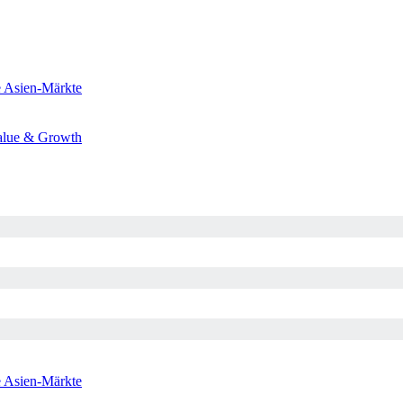
e
Asien-Märkte
alue & Growth
e
Asien-Märkte