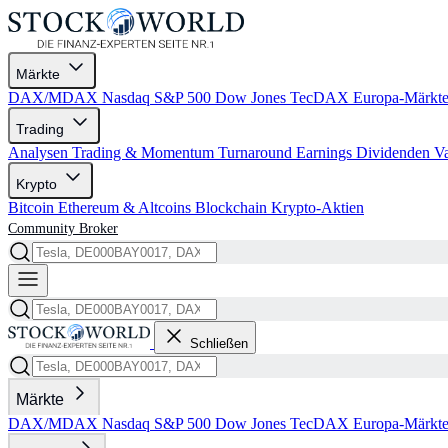
Märkte
DAX/MDAX
Nasdaq
S&P 500
Dow Jones
TecDAX
Europa-Märkt
Trading
Analysen
Trading & Momentum
Turnaround
Earnings
Dividenden
V
Krypto
Bitcoin
Ethereum & Altcoins
Blockchain
Krypto-Aktien
Community
Broker
Schließen
Märkte
DAX/MDAX
Nasdaq
S&P 500
Dow Jones
TecDAX
Europa-Märkt