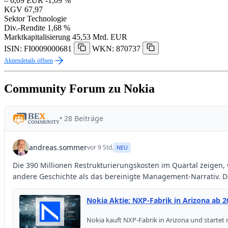
– 0,09 EUR
-1,09 %
KGV
67,97
Sektor
Technologie
Div.-Rendite
1,68 %
Marktkapitalisierung
45,53 Mrd. EUR
ISIN: FI0009000681
WKN: 870737
Aktiendetails öffnen
Community Forum zu Nokia