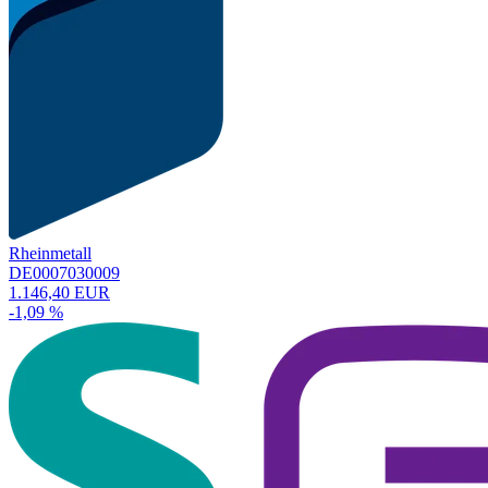
Rheinmetall
DE0007030009
1.146,40 EUR
-1,09 %