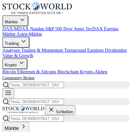
Märkte
DAX/MDAX
Nasdaq
S&P 500
Dow Jones
TecDAX
Europa-
Märkte
Asien-Märkte
Trading
Analysen
Trading & Momentum
Turnaround
Earnings
Dividenden
Value & Growth
Krypto
Bitcoin
Ethereum & Altcoins
Blockchain
Krypto-Aktien
Community
Broker
Schließen
Märkte