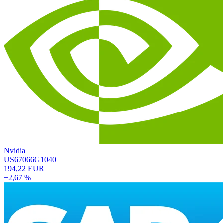
Nvidia
US67066G1040
194,22 EUR
+2,67 %