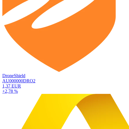
DroneShield
AU000000DRO2
1,37 EUR
+2,78 %