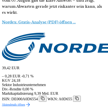
vom 07. August gibt die klare Antwort – und zeigt,
warum Abwarten gerade jetzt riskanter sein kann, als
es wirkt.
Nordex: Gratis-Analyse (PDF) öffnen …
39,42
EUR
– 0,28 EUR
-0,71 %
KGV
24,18
Sektor
Industrieunternehmen
Div.-Rendite
0,00 %
Marktkapitalisierung
9,39 Mrd. EUR
ISIN: DE000A0D6554
WKN: A0D655
Aktiendetails öffnen