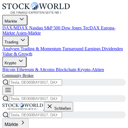
Märkte
DAX/MDAX
Nasdaq
S&P 500
Dow Jones
TecDAX
Europa-
Märkte
Asien-Märkte
Trading
Analysen
Trading & Momentum
Turnaround
Earnings
Dividenden
Value & Growth
Krypto
Bitcoin
Ethereum & Altcoins
Blockchain
Krypto-Aktien
Community
Broker
Schließen
Märkte