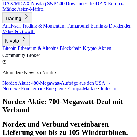
DAX/MDAX
Nasdaq
S&P 500
Dow Jones
TecDAX
Europa-
Märkte
Asien-Märkte
Trading
Analysen
Trading & Momentum
Turnaround
Earnings
Dividenden
Value & Growth
Krypto
Bitcoin
Ethereum & Altcoins
Blockchain
Krypto-Aktien
Community
Broker
Aktuellere News zu Nordex
Nordex Aktie: 480-Megawatt-Aufträge aus den USA →
Nordex
·
Erneuerbare Energien
·
Europa-Märkte
·
Industrie
Nordex Aktie: 700-Megawatt-Deal mit
Verbund
Nordex und Verbund vereinbaren
Lieferung von bis zu 105 Windturbinen.