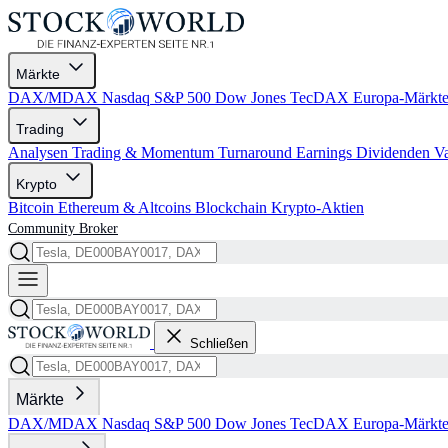
Märkte
DAX/MDAX
Nasdaq
S&P 500
Dow Jones
TecDAX
Europa-Märkt
Trading
Analysen
Trading & Momentum
Turnaround
Earnings
Dividenden
V
Krypto
Bitcoin
Ethereum & Altcoins
Blockchain
Krypto-Aktien
Community
Broker
Schließen
Märkte
DAX/MDAX
Nasdaq
S&P 500
Dow Jones
TecDAX
Europa-Märkt