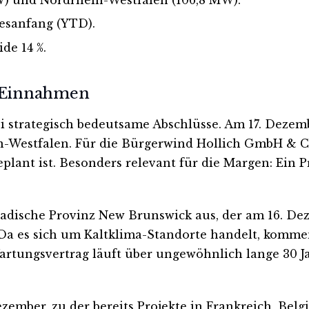
resanfang (YTD).
de 14 %.
e Einnahmen
 strategisch bedeutsame Abschlüsse. Am 17. Dezemb
n-Westfalen. Für die Bürgerwind Hollich GmbH & Co
eplant ist. Besonders relevant für die Margen: Ei
anadische Provinz New Brunswick aus, der am 16. De
a es sich um Kaltklima-Standorte handelt, kommen
artungsvertrag läuft über ungewöhnlich lange 30 J
zember, zu der bereits Projekte in Frankreich, Bel