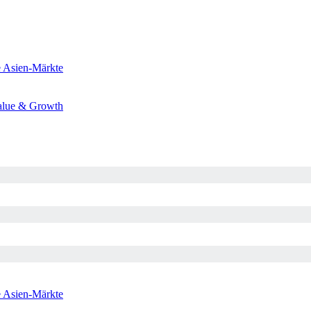
e
Asien-Märkte
alue & Growth
e
Asien-Märkte