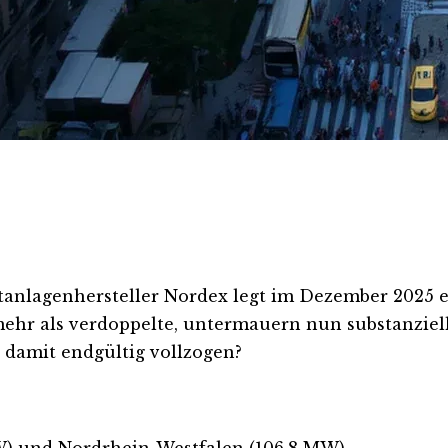
ftanlagenhersteller Nordex legt im Dezember 2025
ehr als verdoppelte, untermauern nun substanzie
 damit endgültig vollzogen?
) und Nordrhein-Westfalen (106,8 MW).