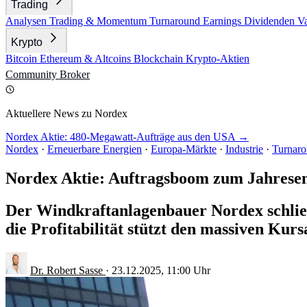
Trading
Analysen
Trading & Momentum
Turnaround
Earnings
Dividenden
V
Krypto
Bitcoin
Ethereum & Altcoins
Blockchain
Krypto-Aktien
Community
Broker
Aktuellere News zu Nordex
Nordex Aktie: 480-Megawatt-Aufträge aus den USA →
Nordex
·
Erneuerbare Energien
·
Europa-Märkte
·
Industrie
·
Turnar
Nordex Aktie: Auftragsboom zum Jahrese
Der Windkraftanlagenbauer Nordex schlie
die Profitabilität stützt den massiven Kur
Dr. Robert Sasse
·
23.12.2025, 11:00 Uhr