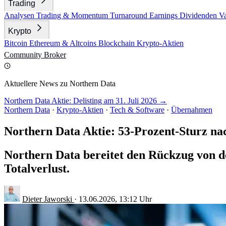
Trading
Analysen
Trading & Momentum
Turnaround
Earnings
Dividenden
V
Krypto
Bitcoin
Ethereum & Altcoins
Blockchain
Krypto-Aktien
Community
Broker
Aktuellere News zu Northern Data
Northern Data Aktie: Delisting am 31. Juli 2026 →
Northern Data
·
Krypto-Aktien
·
Tech & Software
·
Übernahmen
Northern Data Aktie: 53-Prozent-Sturz nac
Northern Data bereitet den Rückzug von d
Totalverlust.
Dieter Jaworski
·
13.06.2026, 13:12 Uhr