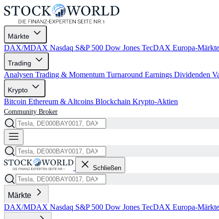
Märkte
DAX/MDAX
Nasdaq
S&P 500
Dow Jones
TecDAX
Europa-Märkt
Trading
Analysen
Trading & Momentum
Turnaround
Earnings
Dividenden
V
Krypto
Bitcoin
Ethereum & Altcoins
Blockchain
Krypto-Aktien
Community
Broker
Schließen
Märkte
DAX/MDAX
Nasdaq
S&P 500
Dow Jones
TecDAX
Europa-Märkt