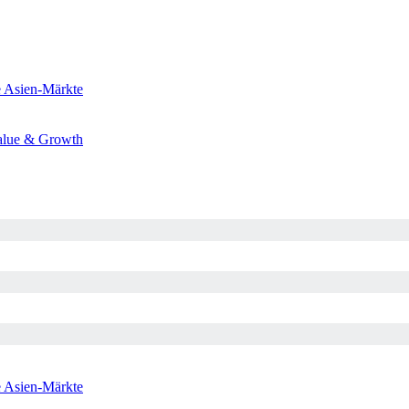
e
Asien-Märkte
alue & Growth
e
Asien-Märkte