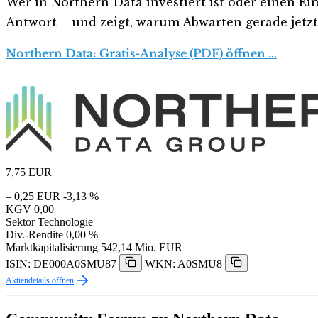
Wer in Northern Data investiert ist oder einen Ein
Antwort – und zeigt, warum Abwarten gerade jetzt r
Northern Data: Gratis-Analyse (PDF) öffnen …
7,75
EUR
– 0,25 EUR
-3,13 %
KGV
0,00
Sektor
Technologie
Div.-Rendite
0,00 %
Marktkapitalisierung
542,14 Mio. EUR
ISIN: DE000A0SMU87
WKN: A0SMU8
Aktiendetails öffnen