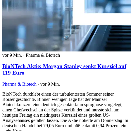
vor 9 Min.
·
Pharma & Biotech
BioNTech Aktie: Morgan Stanley senkt Kursziel auf
119 Euro
Pharma & Biotech
·
vor 9 Min.
BioNTech durchlebt einen der turbulentesten Sommer seiner
Börsengeschichte. Binnen weniger Tage hat der Mainzer
Biotechkonzern eine deutlich gesenkte Jahresprognose vorgelegt,
einen Chefwechsel an der Spitze verkündet und musste sich am
heutigen Freitag ein niedrigeres Kursziel eines großen US-
Analysehauses gefallen lassen. Die Aktie notierte am Donnerstag im
deutschen Handel bei 79,05 Euro und büßte damit 0,94 Prozent ein
– ein Kurs,…