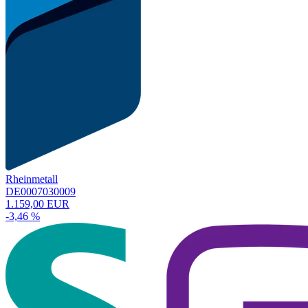
Rheinmetall
DE0007030009
1.159,00 EUR
-3,46 %