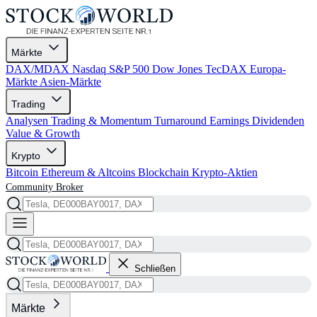
Märkte
DAX/MDAX
Nasdaq
S&P 500
Dow Jones
TecDAX
Europa-
Märkte
Asien-Märkte
Trading
Analysen
Trading & Momentum
Turnaround
Earnings
Dividenden
Value & Growth
Krypto
Bitcoin
Ethereum & Altcoins
Blockchain
Krypto-Aktien
Community
Broker
Schließen
Märkte