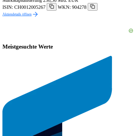
Marktkapitalisierung
236,56 Mrd. EUR
ISIN: CH0012005267
WKN: 904278
Aktiendetails öffnen
Meistgesuchte Werte