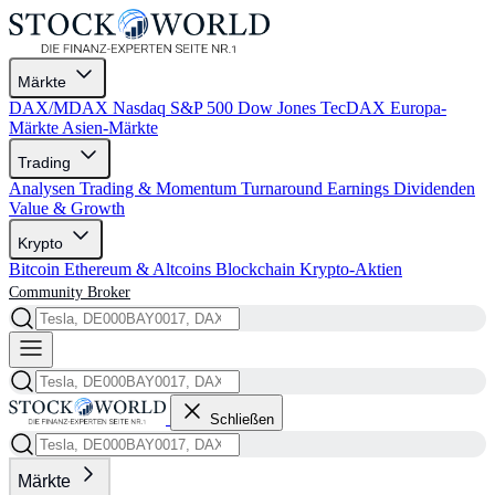
Märkte
DAX/MDAX
Nasdaq
S&P 500
Dow Jones
TecDAX
Europa-
Märkte
Asien-Märkte
Trading
Analysen
Trading & Momentum
Turnaround
Earnings
Dividenden
Value & Growth
Krypto
Bitcoin
Ethereum & Altcoins
Blockchain
Krypto-Aktien
Community
Broker
Schließen
Märkte