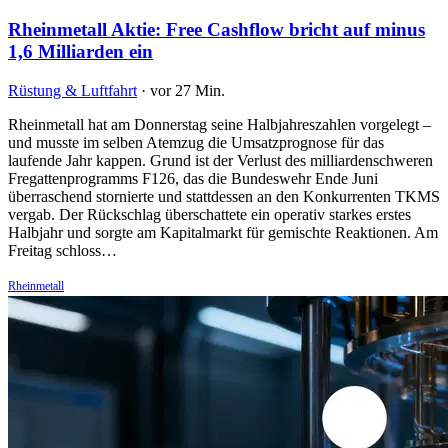
Rheinmetall Aktie: Free Cashflow bricht auf minus
1,6 Milliarden ein
Rüstung & Luftfahrt
·
vor 27 Min.
Rheinmetall hat am Donnerstag seine Halbjahreszahlen vorgelegt –
und musste im selben Atemzug die Umsatzprognose für das
laufende Jahr kappen. Grund ist der Verlust des milliardenschweren
Fregattenprogramms F126, das die Bundeswehr Ende Juni
überraschend stornierte und stattdessen an den Konkurrenten TKMS
vergab. Der Rückschlag überschattete ein operativ starkes erstes
Halbjahr und sorgte am Kapitalmarkt für gemischte Reaktionen. Am
Freitag schloss…
Rheinmetall