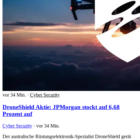
vor 34 Min.
·
Cyber Security
DroneShield Aktie: JPMorgan stockt auf 6,68
Prozent auf
Cyber Security
·
vor 34 Min.
Der australische Rüstungselektronik-Spezialist DroneShield gerät