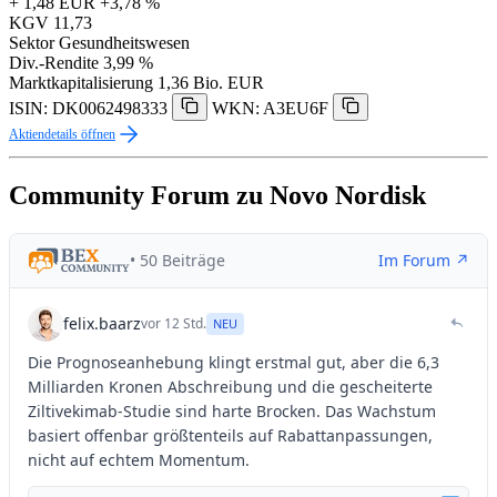
+ 1,48 EUR
+3,78 %
KGV
11,73
Sektor
Gesundheitswesen
Div.-Rendite
3,99 %
Marktkapitalisierung
1,36 Bio. EUR
ISIN: DK0062498333
WKN: A3EU6F
Aktiendetails öffnen
Community Forum zu Novo Nordisk