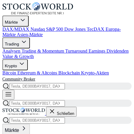
Märkte
DAX/MDAX
Nasdaq
S&P 500
Dow Jones
TecDAX
Europa-
Märkte
Asien-Märkte
Trading
Analysen
Trading & Momentum
Turnaround
Earnings
Dividenden
Value & Growth
Krypto
Bitcoin
Ethereum & Altcoins
Blockchain
Krypto-Aktien
Community
Broker
Schließen
Märkte