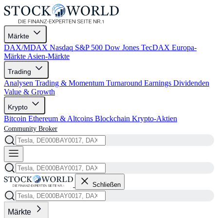
Märkte
DAX/MDAX
Nasdaq
S&P 500
Dow Jones
TecDAX
Europa-
Märkte
Asien-Märkte
Trading
Analysen
Trading & Momentum
Turnaround
Earnings
Dividenden
Value & Growth
Krypto
Bitcoin
Ethereum & Altcoins
Blockchain
Krypto-Aktien
Community
Broker
Schließen
Märkte