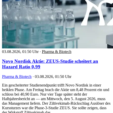
03.08.2026, 01:50 Uhr
·
Pharma & Biotech
Novo Nordisk Aktie: ZEUS-Studie scheitert an
Hazard Ratio 0,99
Pharma & Biotech
·
03.08.2026, 01:50 Uhr
Ein gescheiterter Studienendpunkt trifft Novo Nordisk in einer
heiklen Phase. Am Freitag brach die Aktie um 8,48 Prozent ein und
schloss bei 40,90 Euro. Nur vier Tage später steht der
Halbjahresbericht an — am Mittwoch, den 5. August 2026, muss
das Management liefern. Der Ziltivekimab-Rückschlag Auslöser des
Kurssturzes war die Phase-3-Studie ZEUS. Sie sollte zeigen, dass
der Wirkstoff Ziltivekimab das…