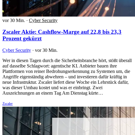
vor 30 Min.
·
Cyber Security
Zscaler Aktie: Cashflow-Marge auf 22,8 bis 23,3
Prozent gekürzt
Cyber Security
·
vor 30 Min.
Wer in diesen Tagen durch die Sicherheitsbranche hört, stößt überall
auf dasselbe Schlagwort: agentische KI. Anbieter bauen ihre
Plattformen von reiner Bedrohungserkennung zu Systemen um, die
Angriffe eigenständig abwehren – und investieren dafür kräftig in
neue Infrastruktur. Zscaler liefert diese Woche ein Lehrstück dafür,
was dieser Umbau kostet und was er einbringt. Zwei
Auszeichnungen an einem Tag Am Dienstag kürte…
Zscaler