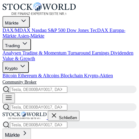
Märkte
DAX/MDAX
Nasdaq
S&P 500
Dow Jones
TecDAX
Europa-
Märkte
Asien-Märkte
Trading
Analysen
Trading & Momentum
Turnaround
Earnings
Dividenden
Value & Growth
Krypto
Bitcoin
Ethereum & Altcoins
Blockchain
Krypto-Aktien
Community
Broker
Schließen
Märkte