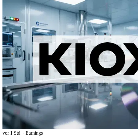
vor 1 Std.
·
Earnings