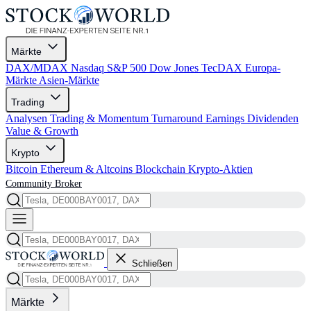
Märkte
DAX/MDAX
Nasdaq
S&P 500
Dow Jones
TecDAX
Europa-
Märkte
Asien-Märkte
Trading
Analysen
Trading & Momentum
Turnaround
Earnings
Dividenden
Value & Growth
Krypto
Bitcoin
Ethereum & Altcoins
Blockchain
Krypto-Aktien
Community
Broker
Schließen
Märkte