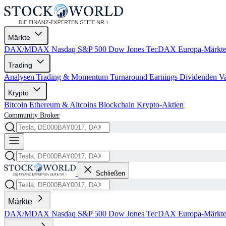
Märkte
DAX/MDAX
Nasdaq
S&P 500
Dow Jones
TecDAX
Europa-Märkt
Trading
Analysen
Trading & Momentum
Turnaround
Earnings
Dividenden
V
Krypto
Bitcoin
Ethereum & Altcoins
Blockchain
Krypto-Aktien
Community
Broker
Schließen
Märkte
DAX/MDAX
Nasdaq
S&P 500
Dow Jones
TecDAX
Europa-Märkt