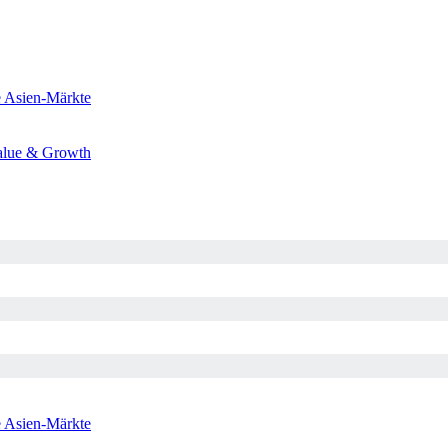
e
Asien-Märkte
alue & Growth
e
Asien-Märkte