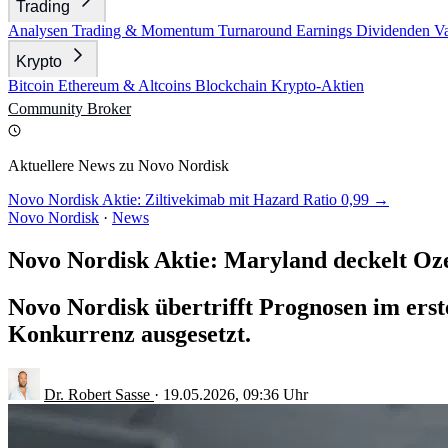
Trading
Analysen
Trading & Momentum
Turnaround
Earnings
Dividenden
V
Krypto
Bitcoin
Ethereum & Altcoins
Blockchain
Krypto-Aktien
Community
Broker
Aktuellere News zu Novo Nordisk
Novo Nordisk Aktie: Ziltivekimab mit Hazard Ratio 0,99 →
Novo Nordisk
·
News
Novo Nordisk Aktie: Maryland deckelt Oz
Novo Nordisk übertrifft Prognosen im erst
Konkurrenz ausgesetzt.
Dr. Robert Sasse
·
19.05.2026, 09:36 Uhr