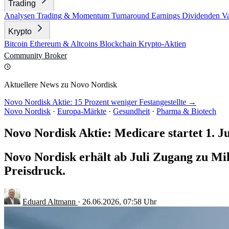
Trading
Analysen
Trading & Momentum
Turnaround
Earnings
Dividenden
V
Krypto
Bitcoin
Ethereum & Altcoins
Blockchain
Krypto-Aktien
Community
Broker
Aktuellere News zu Novo Nordisk
Novo Nordisk Aktie: 15 Prozent weniger Festangestellte →
Novo Nordisk
·
Europa-Märkte
·
Gesundheit
·
Pharma & Biotech
Novo Nordisk Aktie: Medicare startet 1. J
Novo Nordisk erhält ab Juli Zugang zu Mil
Preisdruck.
Eduard Altmann
·
26.06.2026, 07:58 Uhr