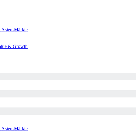
e
Asien-Märkte
alue & Growth
e
Asien-Märkte