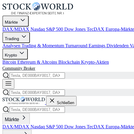
Märkte
DAX/MDAX
Nasdaq
S&P 500
Dow Jones
TecDAX
Europa-Märkt
Trading
Analysen
Trading & Momentum
Turnaround
Earnings
Dividenden
V
Krypto
Bitcoin
Ethereum & Altcoins
Blockchain
Krypto-Aktien
Community
Broker
Schließen
Märkte
DAX/MDAX
Nasdaq
S&P 500
Dow Jones
TecDAX
Europa-Märkt