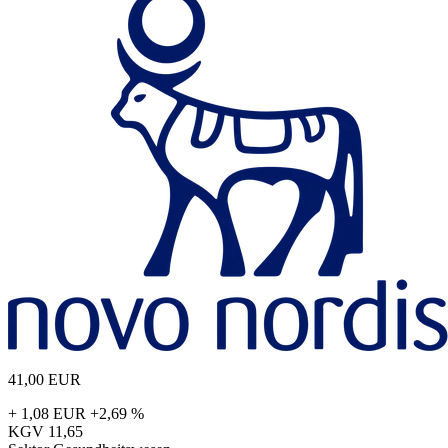
41,00
EUR
+ 1,08 EUR
+2,69 %
KGV
11,65