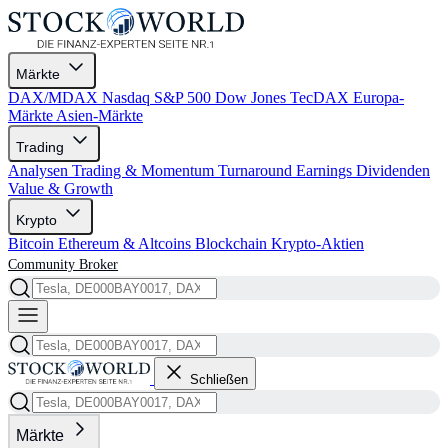
Märkte
DAX/MDAX
Nasdaq
S&P 500
Dow Jones
TecDAX
Europa-
Märkte
Asien-Märkte
Trading
Analysen
Trading & Momentum
Turnaround
Earnings
Dividenden
Value & Growth
Krypto
Bitcoin
Ethereum & Altcoins
Blockchain
Krypto-Aktien
Community
Broker
Schließen
Märkte